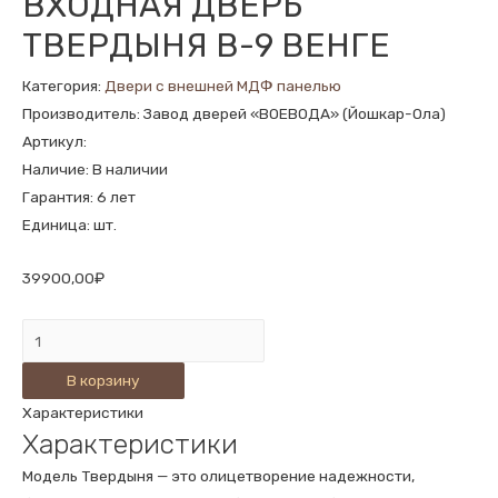
ВХОДНАЯ ДВЕРЬ
ТВЕРДЫНЯ В-9 ВЕНГЕ
Категория:
Двери с внешней МДФ панелью
Производитель: Завод дверей «ВОЕВОДА» (Йошкар-Ола)
Артикул:
Наличие: В наличии
Гарантия: 6 лет
Единица: шт.
39900,00
₽
Количество
ВХОДНАЯ
В корзину
ДВЕРЬ
Характеристики
ТВЕРДЫНЯ
Характеристики
В-9
ВЕНГЕ
Модель Твердыня — это олицетворение надежности,