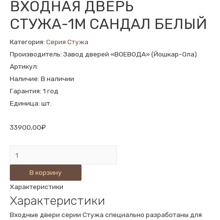
ВХОДНАЯ ДВЕРЬ
СТУЖА-1М САНДАЛ БЕЛЫЙ
Категория:
Серия Стужа
Производитель: Завод дверей «ВОЕВОДА» (Йошкар-Ола)
Артикул:
Наличие: В наличии
Гарантия: 1 год
Единица: шт.
33900,00
₽
Количество
ВХОДНАЯ
В корзину
ДВЕРЬ
Характеристики
СТУЖА-1М
Характеристики
САНДАЛ
БЕЛЫЙ
Входные двери серии Стужа специально разработаны для