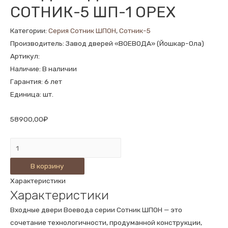
СОТНИК-5 ШП-1 ОРЕХ
Категории:
Серия Сотник ШПОН
,
Сотник-5
Производитель: Завод дверей «ВОЕВОДА» (Йошкар-Ола)
Артикул:
Наличие: В наличии
Гарантия: 6 лет
Единица: шт.
58900,00
₽
Количество
ВХОДНАЯ
В корзину
ДВЕРЬ
Характеристики
СОТНИК-5
Характеристики
ШП-1
ОРЕХ
Входные двери Воевода серии Сотник ШПОН — это
сочетание технологичности, продуманной конструкции,