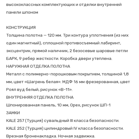
высококлассных комплектующих и отделки внутренней
панели шпоном
КОНСТРУКЦИЯ
Толщина полотна — 120 мм. Три контура уплотнения (из них
один магнитный), сплошной противосъемный лабиринт,
эксцентрик, прямой наличник, 2 безосевые шаровые петли
БАРК, 9 ребер жесткости. Коробка двери утеплена.
НАРУЖНАЯ ОТДЕЛКА ПОЛОТНА
Металл с полимерно-порошковым покрытием, толщиной 1,8
мм, цвет «Шагрень белая». МДФ 16 мм фрезерованная, цвет
Роял вуд белый, рисунок «В-11».
ВНУТРЕННЯЯ ОТДЕЛКА ПОЛОТНА
Шпонированная панель, 10 мм, Орех, рисунок ШП-1
ЗАМКИ
КALE 257 (Турция) сувальдный III класса безопасности.
КALE 252 (Турция) цилиндровый IV класса безопасности.
Врезная броненакладка. Ночная задвижка.