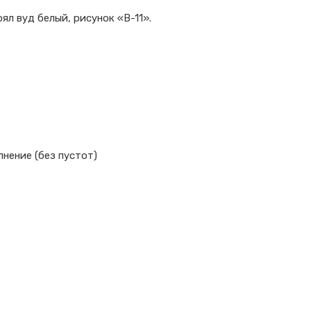
л вуд белый, рисунок «В-11».
нение (без пустот)