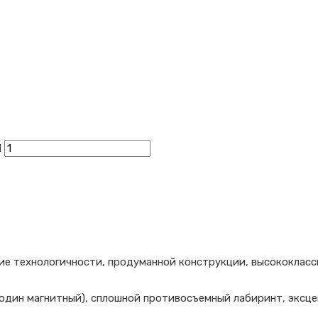
Й
е технологичности, продуманной конструкции, высококласс
 один магнитный), сплошной противосъемный лабиринт, эксце