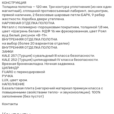
КОНСТРУКЦИЯ
Толщина полотна — 120 мм. Три контура уплотнения (из них один
магнитный), сплошной противосъемный лабиринт, эксцентрик,
прямой наличник, 2 безосевые шаровые петли БАРК, 9 ребер
жесткости. Коробка двери утеплена.
НАРУЖНАЯ ОТДЕЛКА ПОЛОТНА
Металл с полимерно-порошковым покрытием, толщиной 1,8 мм,
цвет «Шагрень белая». МДФ 16 мм фрезерованная, цвет Роял
вуд белый, рисунок «В-11».
ВНУТРЕННЯЯ ОТДЕЛКА ПОЛОТНА
на выбор (более 20 вариантов отделки)
ВНУТРЕННЯЯ ОТДЕЛКА ПОЛОТНА
ЗАМКИ
КALE 257 (Турция) сувальдный III класса безопасности.
КALE 252 (Турция) цилиндровый IV класса безопасности.
Врезная броненакладка. Ночная задвижка.
ЦИЛИНДР
FUARO с перекодировкой
РУЧКА
LUX, цвет хром.
НАПОЛНЕНИЕ
Базальтовая плита (негорючий материал премиум класса с
повышенными свойствами тепло- и звукоизоляции). 100%
заполнение (без пустот)
Контакты