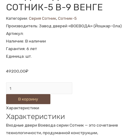
СОТНИК-5 В-9 ВЕНГЕ
Категории:
Серия Сотник
,
Сотник-5
Производитель: Завод дверей «ВОЕВОДА» (Йошкар-Ола)
Артикул:
Наличие: В наличии
Гарантия: 6 лет
Единица: шт.
49200,00
₽
Количество
ВХОДНАЯ
В корзину
ДВЕРЬ
Характеристики
СОТНИК-5
Характеристики
В-9
ВЕНГЕ
Входные двери Воевода серии Сотник — это сочетание
технологичности, продуманной конструкции,