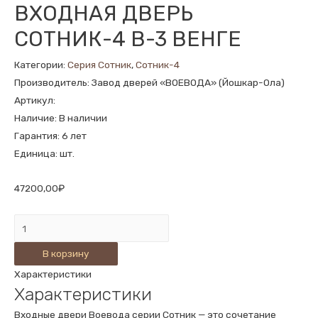
ВХОДНАЯ ДВЕРЬ
СОТНИК-4 В-3 ВЕНГЕ
Категории:
Серия Сотник
,
Сотник-4
Производитель: Завод дверей «ВОЕВОДА» (Йошкар-Ола)
Артикул:
Наличие: В наличии
Гарантия: 6 лет
Единица: шт.
47200,00
₽
Количество
ВХОДНАЯ
В корзину
ДВЕРЬ
Характеристики
СОТНИК-4
Характеристики
В-3
ВЕНГЕ
Входные двери Воевода серии Сотник — это сочетание