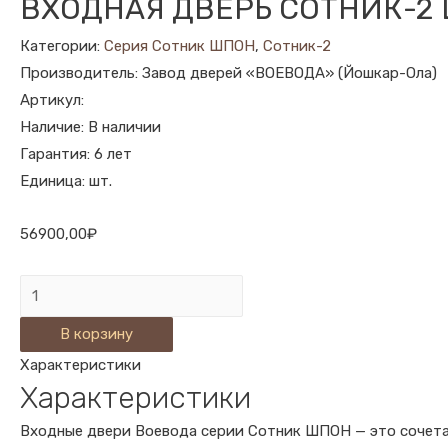
ВХОДНАЯ ДВЕРЬ СОТНИК-2 
Категории:
Серия Сотник ШПОН
,
Сотник-2
Производитель: Завод дверей «ВОЕВОДА» (Йошкар-Ола)
Артикул:
Наличие: В наличии
Гарантия: 6 лет
Единица: шт.
56900,00
₽
Количество
ВХОДНАЯ
В корзину
ДВЕРЬ
Характеристики
СОТНИК-2
Характеристики
ШП-2
ОРЕХ
Входные двери Воевода серии Сотник ШПОН — это сочета