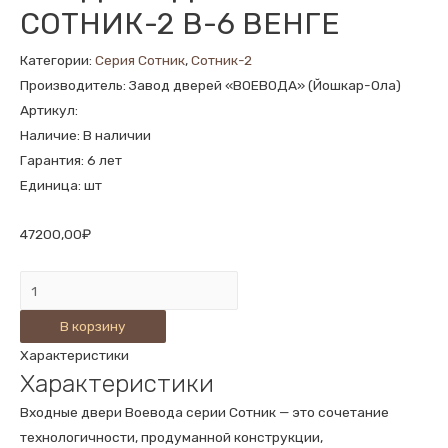
СОТНИК-2 В-6 ВЕНГЕ
Категории:
Серия Сотник
,
Сотник-2
Производитель: Завод дверей «ВОЕВОДА» (Йошкар-Ола)
Артикул:
Наличие: В наличии
Гарантия: 6 лет
Единица: шт
47200,00
₽
Количество
ВХОДНАЯ
В корзину
ДВЕРЬ
Характеристики
СОТНИК-2
Характеристики
В-6
ВЕНГЕ
Входные двери Воевода серии Сотник — это сочетание
технологичности, продуманной конструкции,