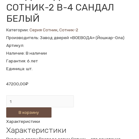
СОТНИК-2 В-4 САНДАЛ
БЕЛЫЙ
Категории:
Серия Сотник
,
Сотник-2
Производитель: Завод дверей «ВОЕВОДА» (Йошкар-Ола)
Артикул:
Наличие: В наличии
Гарантия: 6 лет
Единица: шт.
47200,00
₽
Количество
ВХОДНАЯ
В корзину
ДВЕРЬ
Характеристики
СОТНИК-2
Характеристики
В-4
САНДАЛ
Входные двери Воевода серии Сотник — это сочетание