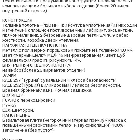
технологичности, продуманной конструкции, высококлассных
комплектующих и большого выбора отделки (более 20 видов
внутренней отделки)
КОНСТРУКЦИЯ
Толщина полотна — 120 мм. Три контура уплотнения (из них один
магнитный), сплошной противосъемный лабиринт, эксцентрик,
прямой наличник, 2 безосевые шаровые петли БАРК, 9 ребер
жесткости. Коробка двери утеплена.
НАРУЖНАЯ ОТДЕЛКА ПОЛОТНА
Металл с полимерно-порошковым покрытием, толщиной 1,8 мм,
цвет «Черный шелк». МДФ 16 мм фрезерованная, цвет Дуб
филадельфия графит, рисунок «В-4».
ВНУТРЕННЯЯ ОТДЕЛКА ПОЛОТНА
на выбор (более 20 вариантов отделки)
ЗАМКИ
КALE 257 (Турция) сувальдный III класса безопасности.
КALE 252 (Турция) цилиндровый IV класса безопасности.
Врезная броненакладка. Ночная задвижка.
ЦИЛИНДР
FUARO с перекодировкой
РУЧКА
LUX, цвет хром.
НАПОЛНЕНИЕ
Базальтовая плита (негорючий материал премиум класса с
повышенными свойствами тепло- и звукоизоляции). 100%
заполнение (без пустот)
Контакты