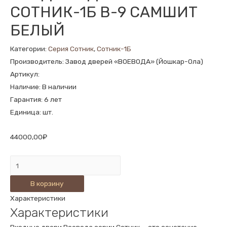
СОТНИК-1Б В-9 САМШИТ
БЕЛЫЙ
Категории:
Серия Сотник
,
Сотник-1Б
Производитель: Завод дверей «ВОЕВОДА» (Йошкар-Ола)
Артикул:
Наличие: В наличии
Гарантия: 6 лет
Единица: шт.
44000,00
₽
Количество
ВХОДНАЯ
В корзину
ДВЕРЬ
Характеристики
СОТНИК-1Б
Характеристики
В-9
САМШИТ
Входные двери Воевода серии Сотник — это сочетание