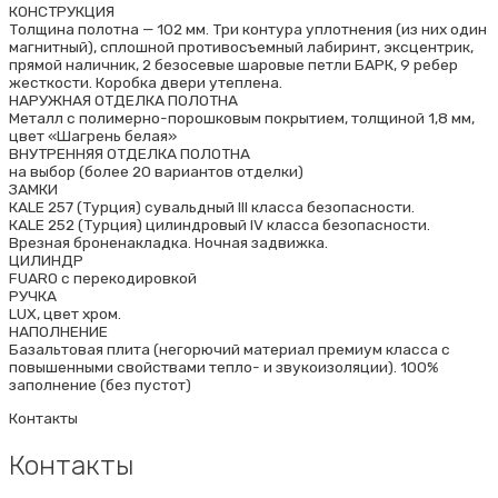
КОНСТРУКЦИЯ
Толщина полотна — 102 мм. Три контура уплотнения (из них один
магнитный), сплошной противосъемный лабиринт, эксцентрик,
прямой наличник, 2 безосевые шаровые петли БАРК, 9 ребер
жесткости. Коробка двери утеплена.
НАРУЖНАЯ ОТДЕЛКА ПОЛОТНА
Металл с полимерно-порошковым покрытием, толщиной 1,8 мм,
цвет «Шагрень белая»
ВНУТРЕННЯЯ ОТДЕЛКА ПОЛОТНА
на выбор (более 20 вариантов отделки)
ЗАМКИ
КALE 257 (Турция) сувальдный III класса безопасности.
КALE 252 (Турция) цилиндровый IV класса безопасности.
Врезная броненакладка. Ночная задвижка.
ЦИЛИНДР
FUARO с перекодировкой
РУЧКА
LUX, цвет хром.
НАПОЛНЕНИЕ
Базальтовая плита (негорючий материал премиум класса с
повышенными свойствами тепло- и звукоизоляции). 100%
заполнение (без пустот)
Контакты
Контакты