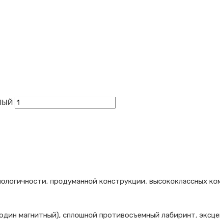
ЛЫЙ
нологичности, продуманной конструкции, высококлассных ко
 один магнитный), сплошной противосъемный лабиринт, эксце