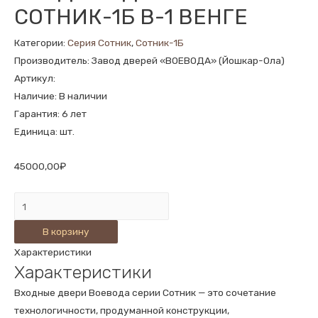
СОТНИК-1Б В-1 ВЕНГЕ
Категории:
Серия Сотник
,
Сотник-1Б
Производитель: Завод дверей «ВОЕВОДА» (Йошкар-Ола)
Артикул:
Наличие: В наличии
Гарантия: 6 лет
Единица: шт.
45000,00
₽
Количество
ВХОДНАЯ
В корзину
ДВЕРЬ
Характеристики
СОТНИК-1Б
Характеристики
В-1
ВЕНГЕ
Входные двери Воевода серии Сотник — это сочетание
технологичности, продуманной конструкции,