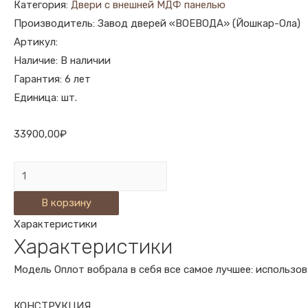
Категория:
Двери с внешней МДФ панелью
Производитель: Завод дверей «ВОЕВОДА» (Йошкар-Ола)
Артикул:
Наличие: В наличии
Гарантия: 6 лет
Единица: шт.
33900,00
₽
Количество
ВХОДНАЯ
В корзину
ДВЕРЬ
Характеристики
ОПЛОТ
Характеристики
В-10
САМШИТ
Модель Оплот вобрала в себя все самое лучшее: использо
БЕЛЫЙ
КОНСТРУКЦИЯ