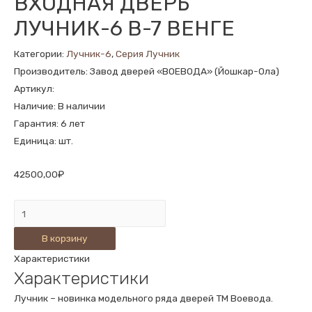
ВХОДНАЯ ДВЕРЬ
ЛУЧНИК-6 В-7 ВЕНГЕ
Категории:
Лучник-6
,
Серия Лучник
Производитель: Завод дверей «ВОЕВОДА» (Йошкар-Ола)
Артикул:
Наличие: В наличии
Гарантия: 6 лет
Единица: шт.
42500,00
₽
Количество
ВХОДНАЯ
В корзину
ДВЕРЬ
Характеристики
ЛУЧНИК-6
Характеристики
В-7
ВЕНГЕ
Лучник – новинка модельного ряда дверей ТМ Воевода.