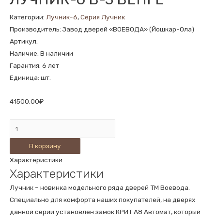
Категории:
Лучник-6
,
Серия Лучник
Производитель: Завод дверей «ВОЕВОДА» (Йошкар-Ола)
Артикул:
Наличие: В наличии
Гарантия: 6 лет
Единица: шт.
41500,00
₽
Количество
ВХОДНАЯ
В корзину
ДВЕРЬ
Характеристики
ЛУЧНИК-6
Характеристики
В-3
ВЕНГЕ
Лучник – новинка модельного ряда дверей ТМ Воевода.
Специально для комфорта наших покупателей, на дверях
данной серии установлен замок КРИТ А8 Автомат, который