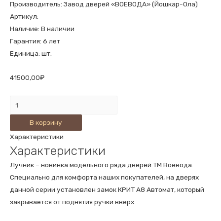
Производитель: Завод дверей «ВОЕВОДА» (Йошкар-Ола)
Артикул:
Наличие: В наличии
Гарантия: 6 лет
Единица: шт.
41500,00
₽
Количество
ВХОДНАЯ
В корзину
ДВЕРЬ
Характеристики
ЛУЧНИК-4Б
Характеристики
В-3
ДУБ
Лучник – новинка модельного ряда дверей ТМ Воевода.
БЕЛЕНЫЙ
Специально для комфорта наших покупателей, на дверях
данной серии установлен замок КРИТ А8 Автомат, который
закрывается от поднятия ручки вверх.