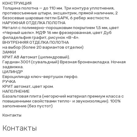
КОНСТРУКЦИЯ
Толщина полотна — до 110 мм. Три контура уплотнения,
противосъемные штыри, эксцентрик, прямой наличник, 2
безосевые шаровые петли БАРК, 6 ребер жесткости.
НАРУЖНАЯ ОТДЕЛКА ПОЛОТНА
Металл с полимерно-порошковым покрытием 1,5 мм, цвет
«Черный шелк». МДФ 16 мм фрезерованная, цвет Дуб
филадельфия графит, рисунок «В-4».
ВНУТРЕННЯЯ ОТДЕЛКА ПОЛОТНА
на выбор (более 20 вариантов отделки)
ЗАМКИ
КРИТ А8 Автомат (цилиндровый).
Гардиан 3001 (сувальдный) Врезная броненакладка. Ночная
задвижка.
ЦИЛИНДР
Евроцилиндр ключ-вертушок перфо.
РУЧКА
КРИТ автомат, цвет хром.
НАПОЛНЕНИЕ
Базальтовая плита (негорючий материал премиум класса с
повышенными свойствами тепло- и звукоизоляции). 100%
заполнение (без пустот)
Контакты
Контакты