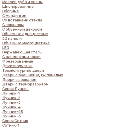
Массив дуба и сосны
Шпонированные
Сборные
С молдингом
Со вставками стекла
С зеркалом
С объемным декором
Объемные одноцветные
3D панели
Объемные многоцветные
LED
Нержавеющая сталь
С элементами ковки
Фрезерованные
Двустворчатые
Трехконтурные двери
Двери с внешней МДФ панелью
Двери с зеркалом
Двери с терморазрывом
Серия Лучник
Лучник-1
Лучник-2
Лучник-3
Лучник-4
Лучник-4Б
Лучник-6
Серия Сотник
Сотник-1