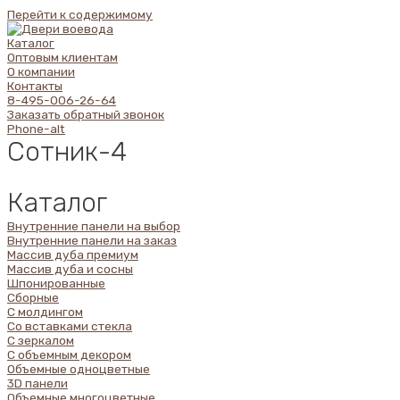
Перейти к содержимому
Каталог
Оптовым клиентам
О компании
Контакты
8-495-006-26-64
Заказать обратный звонок
Phone-alt
Сотник-4
Каталог
Внутренние панели на выбор
Внутренние панели на заказ
Массив дуба премиум
Массив дуба и сосны
Шпонированные
Сборные
С молдингом
Со вставками стекла
С зеркалом
С объемным декором
Объемные одноцветные
3D панели
Объемные многоцветные