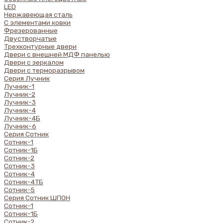
LED
Нержавеющая сталь
С элементами ковки
Фрезерованные
Двустворчатые
Трехконтурные двери
Двери с внешней МДФ панелью
Двери с зеркалом
Двери с терморазрывом
Серия Лучник
Лучник-1
Лучник-2
Лучник-3
Лучник-4
Лучник-4Б
Лучник-6
Серия Сотник
Сотник-1
Сотник-1Б
Сотник-2
Сотник-3
Сотник-4
Сотник-4ТБ
Сотник-5
Серия Сотник ШПОН
Сотник-1
Сотник-1Б
Сотник-2