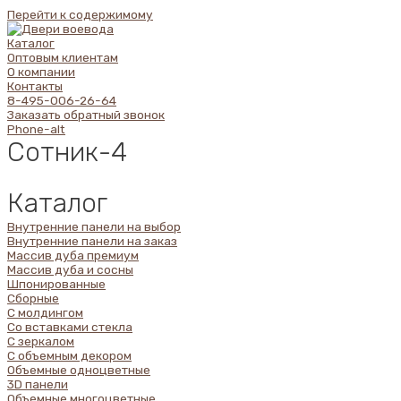
Перейти к содержимому
Каталог
Оптовым клиентам
О компании
Контакты
8-495-006-26-64
Заказать обратный звонок
Phone-alt
Сотник-4
Каталог
Внутренние панели на выбор
Внутренние панели на заказ
Массив дуба премиум
Массив дуба и сосны
Шпонированные
Сборные
С молдингом
Со вставками стекла
С зеркалом
С объемным декором
Объемные одноцветные
3D панели
Объемные многоцветные