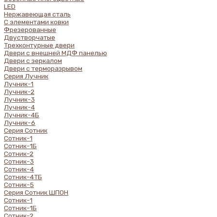
LED
Нержавеющая сталь
С элементами ковки
Фрезерованные
Двустворчатые
Трехконтурные двери
Двери с внешней МДФ панелью
Двери с зеркалом
Двери с терморазрывом
Серия Лучник
Лучник-1
Лучник-2
Лучник-3
Лучник-4
Лучник-4Б
Лучник-6
Серия Сотник
Сотник-1
Сотник-1Б
Сотник-2
Сотник-3
Сотник-4
Сотник-4ТБ
Сотник-5
Серия Сотник ШПОН
Сотник-1
Сотник-1Б
Сотник-2