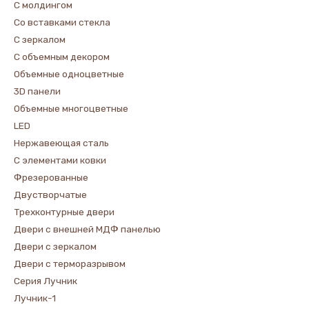
С молдингом
Со вставками стекла
С зеркалом
С объемным декором
Объемные одноцветные
3D панели
Объемные многоцветные
LED
Нержавеющая сталь
С элементами ковки
Фрезерованные
Двустворчатые
Трехконтурные двери
Двери с внешней МДФ панелью
Двери с зеркалом
Двери с терморазрывом
Серия Лучник
Лучник-1