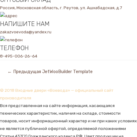
Россия, Московская область, г. Реутов, ул. Ашхабадская, д.7
НАПИШИТЕ НАМ
zakazvoevoda@yandex.ru
ТЕЛЕФОН
8-495-006-26-64
Навигация
←
Предыдущая JetWooBuilder Template
по
записям
© 2018 Входные двери «Воевода» — официальный сайт
производителя
Вся представленная на сайте информация, касающаяся
технических характеристик, наличия на складе, стоимости
товаров, носит информационный характер и ни при каких условиях
не является публичной офертой, определяемой положениями
Статьи 437(2) Гражданского кодекса РФ. Цвет продукции на