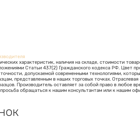
изводителя
ических характеристик, наличия на складе, стоимости товар
оложениями Статьи 437(2) Гражданского кодекса РФ. Цвет п
ю точности, допускаемой современными технологиями, котор
азцам, представленным в наших торговых точках. Отраслева
азцов. Производитель оставляет за собой право в любое вр
 просьба обращаться к нашим консультантам или к нашим оф
нок