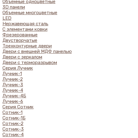
Объемные одноцветные
3D панели
Объемные многоцветные
LED
Нержавеющая сталь
С элементами ковки
Фрезерованные
Двустворчатые
Трехконтурные двери
Двери с внешней МДФ панелью
Двери с зеркалом
Двери с терморазрывом
Серия Лучник
Лучник-1
Лучник-2
Лучник-3
Лучник-4
Лучник-4Б
Лучник-6
Серия Сотник
Сотник-1
Сотник-1Б
Сотник-2
Сотник-3
Сотник-4