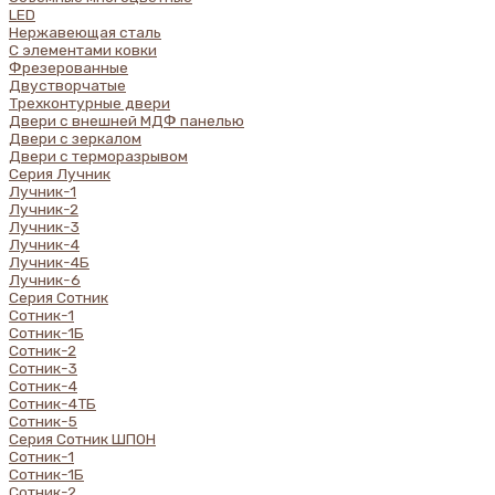
LED
Нержавеющая сталь
С элементами ковки
Фрезерованные
Двустворчатые
Трехконтурные двери
Двери с внешней МДФ панелью
Двери с зеркалом
Двери с терморазрывом
Серия Лучник
Лучник-1
Лучник-2
Лучник-3
Лучник-4
Лучник-4Б
Лучник-6
Серия Сотник
Сотник-1
Сотник-1Б
Сотник-2
Сотник-3
Сотник-4
Сотник-4ТБ
Сотник-5
Серия Сотник ШПОН
Сотник-1
Сотник-1Б
Сотник-2