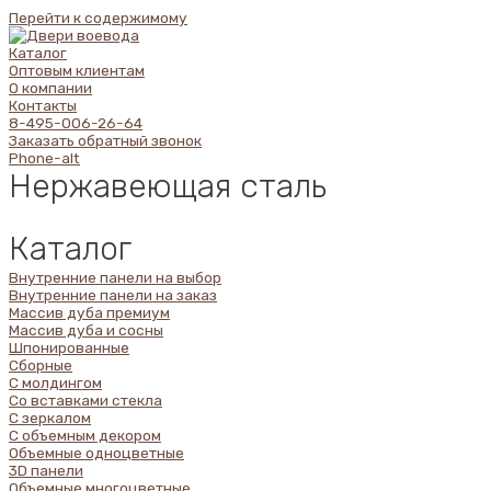
Перейти к содержимому
Каталог
Оптовым клиентам
О компании
Контакты
8-495-006-26-64
Заказать обратный звонок
Phone-alt
Нержавеющая сталь
Каталог
Внутренние панели на выбор
Внутренние панели на заказ
Массив дуба премиум
Массив дуба и сосны
Шпонированные
Сборные
С молдингом
Со вставками стекла
С зеркалом
С объемным декором
Объемные одноцветные
3D панели
Объемные многоцветные